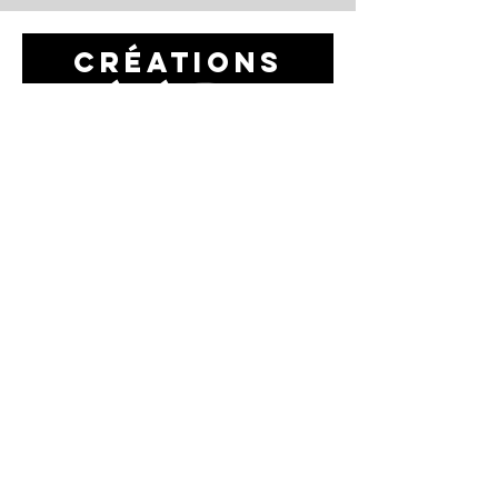
cRÉations
prÉcÉdente
s
Voir tout >
La Compagnie​
Actions culturelles
Spectacles
En tournée
Ateliers et Stages