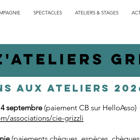
MPAGNIE
SPECTACLES
ATELIERS & STAGES
ACT
Z'Ateliers Gr
NS AUX ATELIERS 20
 14 septembre
(paiement CB sur HelloAsso)
m/associations/cie-grizzli
nie
(paiements chèques, espèces, chèques 